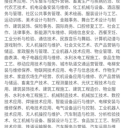
接技术应用、汽车整车与配件营销、畜禽生产与疾病防治、现
代农艺技术、机电设备安装与维修、化工机械与设备、酒店服
务与管理、社区公共事务管理、美术绘画、服装设计与工艺、
运动训练、美术设计与制作、金融事务、舞台艺术设计与制
作、建筑装饰、保险事务、国际商务、口腔修复工艺、社会工
作、法律事务、新能源汽车维修、网络信息安全、西餐烹饪、
工业分析与检验、通信技术、民族音乐与舞蹈、计算机动漫与
游戏制作、无人机操控与维护、社会文化艺术、农产品营销与
储运、家政服务与管理、工业机器人技术应用、物业管理、戏
曲表演、电子电器应用与维修、水利水电工程施工、食品生物
工艺、移动应用技术与服务、城市轨道交通运营管理、电梯安
装与维修保养、物联网技术应用、电子与信息技术、作物生产
技术、家庭农场生产经营、农机设备应用与维修、农产品营销
与储运、畜禽生产技术、工程测量技术、光伏工程技术与应
用、建筑装饰技术、建筑工程施工、建筑工程造价、物业服
务、水利水电工程施工、机械制造技术、机械加工技术、数控
技术应用、焊接技术应用、智能设备运行与维护、电梯安装与
维修保养、机电技术应用、电气设备运行与控制、工业机器人
技术应用、无人机操控与维护、汽车制造与检测、分析检验技
术、化工机械与设备、服装设计与工艺、食品加工工艺、制药
技术应用、铁道运输服务、汽车服务与营销、汽车运用与维