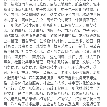
修、新能源汽车运用与维修、民航运输服务、航空服务、城市
轨道交通运营服务、电子技术应用、电子电器应用与维修、计
算机应用、计算机网络技术、数字媒体技术应用、移动应用技
术与服务、网络信息安全、网站建设与管理、计算机平面设
计、现代通信技术应用、中药制药、口腔修复工艺、康复技
术、金融事务、会计事务、国际商务、市场营销、电子商务、
网络营销、物流服务与管理、旅游服务与管理、高星级饭店运
营与管理、西餐烹饪、艺术设计与制作、工艺美术、绘画、舞
蹈表演、戏曲表演、戏剧表演、舞台艺术设计与制作、民族音
乐与舞蹈、社会文化艺术、动漫与游戏制作、幼儿保育、商务
日语、商务韩语、商务俄语、运动训练、法律事务、社会工作
事务、社区公共事务管理、现代家政服务与管理、文秘、行政
事务助理、商务助理、物联网技术应用、电子信息技术、药
剂、药剂、护理、护理、音乐表演、老年人服务与管理、老年
人服务与管理、汽车美容与装潢、建筑智能化设备安装与运
维、康养休闲旅游服务、林业生产技术、楼宇智能化设备安装
与运行、美发与形象设计、市政工程施工、现代林业技术、园
林技术、软件与信息服务、通信运营服务、通信运营服务、计
算机与数码产品维修、植物保护、植物保护、汽车电子技术应
用、汽车电子技术应用、工业自动化仪表及应用、交通运营服