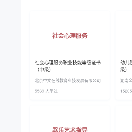
先后与台中教育大学、台湾中州科技大学、新加
交流与合作协议，师生进行短期交流学习。 学校传
质的优良校风、教风和学风，培养高素质、反思实
育先进单位”“福建省‘三八’红旗集体”“福建省文
社会心理服务
新团队立项建设单位、教育部卓越教师培养计划改
示范性现代职业院校、福建省高水平职业院校建设
范基地建设高校和福建省高校中华优秀传统文化
社会心理服务职业技能等级证书
幼儿
（中级）
级）
北京中文在线教育科技发展有限公司
湖南
5569 人学过
1520
器乐艺术指导