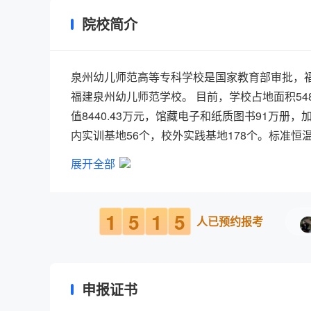
院校简介
泉州幼儿师范高等专科学校是国家教育部审批，福
福建泉州幼儿师范学校。 目前，学校占地面积54
值8440.43万元，馆藏电子和纸质图书91万
内实训基地56个，校外实践基地178个。标准恒
7个二级院部，设置学前教育、小学教育、艺术教育
展开全部
9206人，教职员工461人，专任教师289人，
国家级生产性实训基地1个，国家级职业教育教师
训基地1个，福建省学前教育技能实训基地1个，
1
5
1
5
人已预约报考
个，省级“质量工程”项目32个，获全国教师教
教师、特级教师、教学名师、专业带头人、杰出青
级、国家级竞赛中多次荣获佳绩。学校先后与12
申报证书
教机构招收在职二元制员工。 学校承担福建省
学（幼儿园）教师、小学（幼儿园）融合师资、