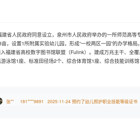
王*
139****2704
2025-04-09
报名了实用英语交际职业技能等级
汪**
157****6271
2025-04-08
报名了实用英语交际职业技能等级
考**
152****6705
2025-04-08
预约了幼儿照护职业技能等级证书
建省人民政府同意设立，泉州市人民政府举办的一所师范高等专
8亩，设置1所附属实验幼儿园，形成“一校两区一园”的办学格局。
考**
182****5210
2025-04-07
预约了母婴护理职业技能等级证书
册，加入福建省高校数字图书馆联盟（Fulink）。建成万兆主干
考**
199****2601
2025-04-07
预约了幼儿照护职业技能等级证书
温游泳馆1座、标准田径场2个、综合体育馆1座、综合技能训练馆
、英语教育、早期教育、特殊教育和休闲服务与管理等17个专业，
考**
184****7027
2025-12-06
其中高级专业技术职称教师109人、双师素质教师239人、硕士以上
考**
184****7245
2025-12-01
教学创新团队1个，省级精品专业1个，省级示范专业4个，省级
福建省高校中华优秀传统文化传承基地1个，省级精品在线开放课
张**
181****9891
2025-11-24
预约了幼儿照护职业技能等级证书
学能力比赛二等奖1项，省级教学成果奖一等奖6项、二等奖4项。
张**
181****9891
2025-11-24
预约了幼儿照护职业技能等级证书
年科研人才等28人，泉州市高校中青年专业带头人3人， 泉州
所中职学校联合培养五年制高职人才，在全省率先探索培养学前教
考**
183****9825
2025-11-19
预约了母婴护理职业技能等级证书
幼儿园师资、泉州市小学（幼儿园）师资培训任务，每年培训名校
考**
182****9147
2025-11-15
预约了幼儿照护职业技能等级证书
民办幼儿师资等2万多人次。对口帮扶宁夏幼儿师范高等专科学