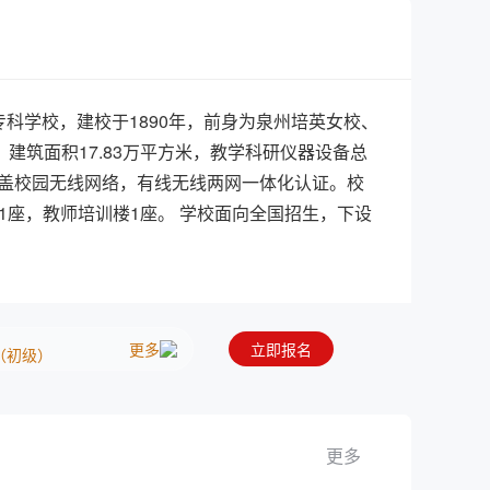
证书（中级）
证书（中级）
（中级）
科学校，建校于1890年，前身为泉州培英女校、
建筑面积17.83万平方米，教学科研仪器设备总
（初级）
、全覆盖校园无线网络，有线无线两网一体化认证。校
（初级）
1座，教师培训楼1座。 学校面向全国招生，下设
2021年度招收新生3072人，全日制在校生
预约了研学旅行策划与管理(EEPM)职业技能等级证书（中级）
学位教师215人。 学校拥有国家级骨干专业2个，
预约了研学旅行策划与管理(EEPM)职业技能等级证书（初级）
职业院校服 务产业特色专业群2个，省级专业群实
程12门。教育部卓越教师培养计划改革项目1
（初级）
更多
立即报名
教育部专业教学指导委员会委员2名，省级以上优秀
（中级）
市高层次人才46人。近几年来，教师和学生在省
育专业“二元制”学生，已面向泉州、漳州等地幼
（初级）
更多
（园）长、名师、学科带头人、骨干教师、乡村小
（初级）
校、西藏洛隆县，助力宁夏、西藏教育扶贫。学校