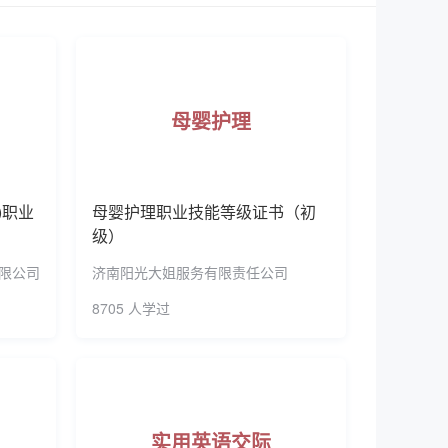
学和台湾环球科技大学等国（境）外院校签订教育
预约了研学旅行策划与管理(EEPM)职业技能等级证书（初级）
循“自强进取、树己树人”的校训，培育具有百年特
（初级）
国教育系统巾帼建功先进单位”“全国心理健康教
福建省平安校园”，入选首批国家级职业教育教师教学创
母婴护理
（中级）
新时代高校党建样板党支部培育创建单位、福建省
（高级）
”综合改革试点高校、福建省产创融合教育实践示
证书（中级）
)职业
母婴护理职业技能等级证书（初
级）
（中级）
限公司
济南阳光大姐服务有限责任公司
（初级）
8705 人学过
（高级）
（初级）
证书（中级）
实用英语交际