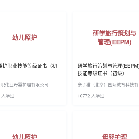
坡工艺教育学院、马来西亚苏丹依德理斯教育大学、韩国中部大
考**
152****2689
2025-11-12
承百年老校“爱国爱校、爱拼敢赢、爱严相济”的“三爱”精神，遵
考**
182****9147
2025-11-11
预约了母婴护理职业技能等级证书
践型的特色人才。学校先后荣获“全国师范教育系统先进单位”“全
研学旅行策划与
明校园”“福建省先进基层党组织”“福建省高校先进基层党组织”“
幼儿照护
考**
183****8096
2025-11-07
预约了幼儿照护职业技能等级证书
管理(EEPM)
革项目实施单位、全国“1+X”证书制度试点院校、全国第二批
考**
135****8002
2025-11-05
预约了幼儿照护职业技能等级证书
计划立项建设高水平高职院校、福建省高职高专院校“三全育人
传承基地。
考**
186****8305
2025-11-04
预约了实用英语交际职业技能等级
照护职业技能等级证书（初
研学旅行策划与管理(EEPM
技能等级证书（初级）
考**
178****0071
2025-10-27
预约了幼儿照护职业技能等级证书
金职伟业母婴护理有限公司
亲子猫（北京）国际教育科技有
考**
189****4834
2025-10-25
预约了幼儿照护职业技能等级证书
5 人学过
10772 人学过
考**
188****1202
2025-10-24
预约了母婴护理职业技能等级证书
考**
191****4623
2025-10-21
预约了幼儿照护职业技能等级证书
考**
135****8618
2025-10-20
预约了实用英语交际职业技能等级
幼儿照护
母婴护理