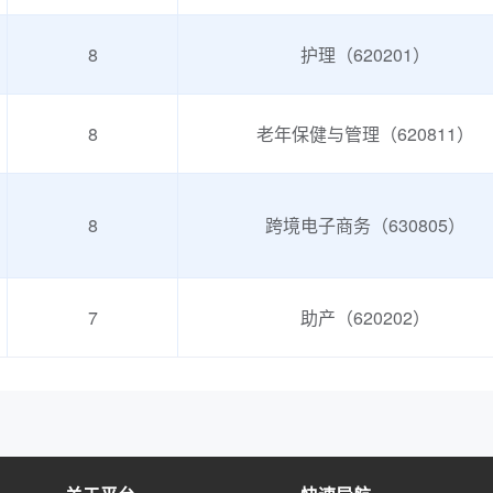
考**
183****2136
2025-10-20
8
护理（620201）
雷*
177****5782
2025-10-20
考**
139****4717
2025-10-19
8
老年保健与管理（620811）
考**
187****3604
2025-10-19
预约了幼儿照护职业技能等级证书
杜**
159****3696
2025-10-18
8
跨境电子商务（630805）
何*
131****7683
2025-10-18
李**
135****0655
2025-10-18
7
助产（620202）
考**
189****1595
2025-10-17
考**
191****0371
2025-10-16
考**
199****9441
2025-10-15
考**
199****9441
2025-10-15