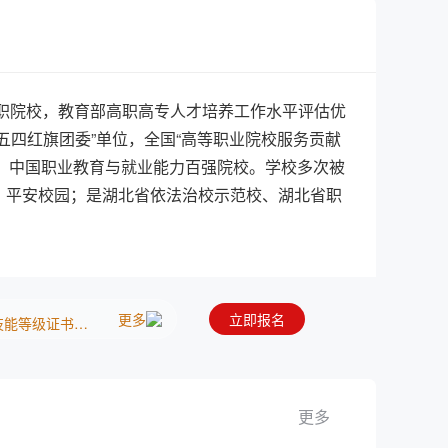
报名了JavaWeb应用开发职业技能等级证书（中级）
预约了业财一体信息化应用职业技能等级证书（初级）
证书（中级）
高职院校，教育部高职高专人才培养工作水平评估优
四红旗团委”单位，全国“高等职业院校服务贡献
证书（初级）
位，中国职业教育与就业能力百强院校。学校多次被
（初级）
、平安校园；是湖北省依法治校示范校、湖北省职
949年，位于闻名中外的教育之乡湖北省黄冈
（中级）
香，被省、市评为 “园林式校园”。 学习条件优
预约了业财一体信息化应用职业技能等级证书（中级）
教学资源信息化，学校建有4门国家级、22门省
书库，数字图书资源丰富。校内外实习实训现代
预约了跨境电商B2B数据运营职业技能等级证书（中级）
更多
立即报名
训基地、1个公共技能实训基地（产教融合项目），
预约了电子商务数据分析职业技能等级证书（中级）
学生职业资格证书获取率100%。 师资力量雄
、副教授349人，“双师素质”教师654人；常年
预约了粮农食品安全评价职业技能等级证书（中级）
更多
教学团队15个，省级技能大师工作室2个。近5
预约了跨境电商B2B数据运营职业技能等级证书（中级）
学校根据“服务社会设专业、依托产业建专业、校企