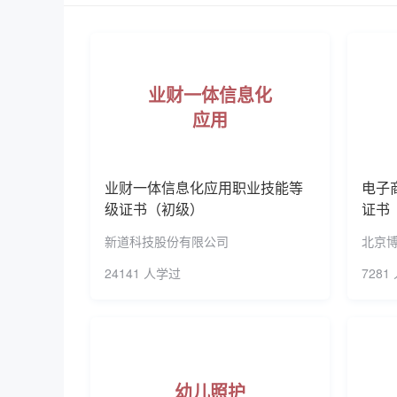
合作强专业”的专业建设思路，主动对接一带一路
设、服务和管理一线高素质技术技能型人才。开设
色专业9个，涉及文、理、工、农、医、经、管、
业财一体信息化
库。 教学工作出彩。学校现设10院、2部、2中
应用
教学模式，教学成效卓著。学生参加各级各类技能
（次）荣获国家级技能大赛奖，其中，一等奖近2
生深受社会各界欢迎，就业率连续17届超过98%
业财一体信息化应用职业技能等
电子
以立德树人为宗旨，以培育和践行社会主义核心
级证书（初级）
证书
人文化，现代企业文化有机融合，形成了具有高职
新道科技股份有限公司
北京
典型。学校“一主线四融合”文化育人等文化成果
果特别奖1项；教育部高校校园文化建设优秀成果
24141 人学过
7281
果奖446项。承担教科研项目900多项，其中，
多部，其中，国家级规划教材44部、湖北省规划教
界绿茶评比”金奖。学校教师参与研发的《固体废
的领头羊，学校发挥人才技术优势，41名教师担
幼儿照护
技术推广团队、10个社会服务基地团队，深入