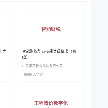
振兴等国家战略，优化专业建构，培养生产、建
证书（中级）
建设专业7个、省级重点专业10个、省级品牌特
预约了电子商务数据分析职业技能等级证书（中级）
学资源库建设，建成了32个校级专业教学资源
通”人才培养模式，“做中学，做中教，教学做合一”
智能财税
（初级）
赛中，学校5次荣获总分第一名；700多人
（中级）
果一等奖2项、二等奖6项、三等奖7项。学校毕业
招聘“首选十佳高职院校”。 文化育人出色。学校
（初级）
能等
智能财税职业技能等级证书（初
优秀传统文化，李时珍、李四光、闻一多等区域名
级）
预约了建筑信息模型（BIM）职业技能等级证书（初级）
成效卓著，涌现出了“中国好人”余康颖等一批先进
中联集团教育科技有限公司
三等奖各2项、优秀奖1项，高校网络文化建设成
（初级）
，近几年，获国家专利168项，市厅级以上科研成
15659 人学过
预约了建筑信息模型（BIM）职业技能等级证书（初级）
技厅攻关项目3项。教职工公开出版教材和专著800
等茶叶荣获“中茶杯”名优茶评比特等奖和金奖，“世
预约了建筑信息模型（BIM）职业技能等级证书（高级）
技进步一等奖。 社会服务优质。作为黄冈职教集团
证书（中级）
团队、10个产学研合作创新团队、10个农业实用
工程造价数字化
建，建立科技示范基地，实施科技扶贫开发，培养