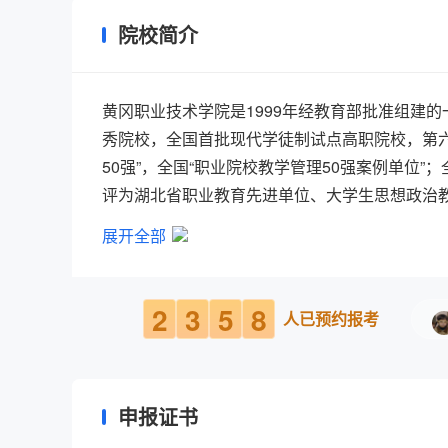
院校简介
黄冈职业技术学院是1999年经教育部批准组建
秀院校，全国首批现代学徒制试点高职院校，第六
50强”，全国“职业院校教学管理50强案例单
评为湖北省职业教育先进单位、大学生思想政治
业教育学会教学工作委员会主任单位、学生宿舍管
展开全部
市，坐落在长江之滨、巴河之畔，占地面积1200
越。师生学习生活智慧化，学校无线网络全覆盖，
级精品资源共享课、 500余门校级在线开放课
2
3
5
8
人已预约报考
化，学校建有3个中央财政支持高职教育实训基地
校外实习基地500多个；校内实训中心10个、实
厚。学校近20000名学生，专任教师802人，其
申报证书
聘请楚天技能名师34人、外籍教师8人、能工巧匠
年，教师参加说课、信息化教学等比赛，21个团