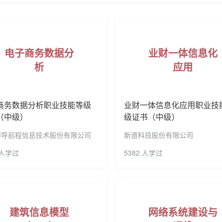
、对接中国制造2025、对接长江经济带、对接大别山革命老区
考**
193****2534
2025-11-26
预约了建筑工程识图职业技能等级
了紧贴市场的普通全日制高职教育专业49个，其中，国家级重点
考**
135****9749
2025-11-25
艺等学科门类。学校主持2个，参与24个国家级职业教育专业教
电子商务数据分
业财一体信息化
心14个教学单位，全面灵活地实行“双境培养、双师执教、双证融
考**
158****8827
2025-11-25
预约了智能财税职业技能等级证书
析
应用
竞赛成绩独占鳌头。近年来，在湖北省举办的6届高职院校技能大
张**
181****9891
2025-11-24
预约了幼儿照护职业技能等级证书
00人（次）。学校荣获国家级教学成果二等奖2项，省级教学成
。学校先后被评为全国高等职业院校就业“星级示范校”、全国企业
张**
181****9891
2025-11-24
预约了幼儿照护职业技能等级证书
商务数据分析职业技能等级
业财一体信息化应用职业技
价值观为主线，创造性地将黄冈大别山革命老区红色文化，中华
（中级）
级证书（中级）
考**
153****3790
2025-11-24
特点和地域特色的“一主线四融合”校园文化育人模式。文化育人
博导前程信息技术股份有限公司
新道科技股份有限公司
先后荣获湖北省高校校园文化建设优秀成果一等奖1项、二等奖和
考**
183****6423
2025-11-24
预约了智能财税职业技能等级证书
一、二、三等奖各1项。 科研成果丰硕。学校教研科研氛围浓郁
 人学过
5382 人学过
考**
135****6103
2025-11-20
国家级13项，省部级326项，主持科技部星火计划项目3项、省科
材18部；公开发表学术论文近9000篇。学校自主研发的“春缈”
考**
135****6103
2025-11-20
弃物制备高性能道路建筑材料关键技术》获2014年度湖北省科
考**
181****7853
2025-11-19
预约了建筑工程识图职业技能等级
任湖北省农业科技专家、黄冈市科技顾问。建立6个应用技术研究
建筑信息模型
网络系统建设与
十县市，提供实用技术咨询、培训、研发、推广等服务；与百村共