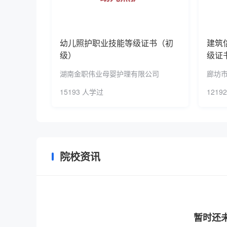
科技致富带头人；与千企合作，针对企业需求，开
促进了数万户致富，带动了区域经济大发展。学
民日报》称赞学校育人“接地气”，扶贫“有底气”
幼儿照护职业技能等级证书（初
建筑
级）
级证
湖南金职伟业母婴护理有限公司
廊坊
15193 人学过
1219
院校资讯
暂时还