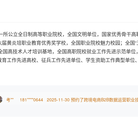
刘*
147****4182
2025-09-24
考**
150****0771
2025-09-24
考**
130****1520
2025-09-24
预约了财务共享服务职业技能等级
的一所公立全日制高等职业院校，全国文明单位，国家优秀骨干
届黄炎培职业教育优秀奖学校，全国职业院校魅力校园；全国“五
林**
183****5966
2025-09-23
报名了游戏美术设计职业技能等级
位”；全国高技术人才培训基地，全国高职院校就业工作先进示范单
考**
187****7824
2025-09-23
预约了智能财税职业技能等级证书
教育工作先进高校、征兵工作先进单位、学生资助工作典型单位
理先进单位、绿化管理先进高校。 校园环境优美。学校创建于1
考**
153****5208
2025-12-04
预约了智能财税职业技能等级证书
余亩，建筑面积45万平方米。校园里树木苍翠、芳草怡人、鸟语花
考**
153****5208
2025-12-04
建有生活服务系统、网上办事大厅、智慧教学中心等平台。教育
程，80%以上课程具备数字化教学资源。学校拥有7个大型数字图
考**
181****0644
2025-11-30
、6个省级高职教育实训基地、1个黄冈大别山创业中心公共实
孙**
182****9409
2025-11-30
训室214个，附属医院、驾校各1所；国家职业技能鉴定站点5个，
中，国务院和省政府特殊津贴专家各1名，省、市教学名师5人，教授
考**
130****1575
2025-11-29
组成的兼职教师600余名。建有省级优秀教学团队3个、校级优秀
考**
130****1307
2025-11-27
队荣获省级、12个团队荣获全国一、二等奖。 专业特色突出。