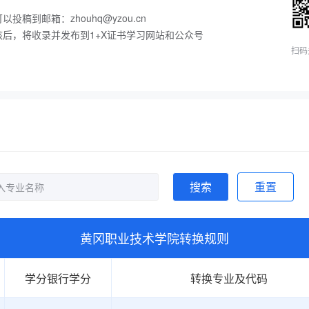
考**
183****8096
2025-11-07
预约了幼儿照护职业技能等级证书
投稿到邮箱：zhouhq@yzou.cn
核后，将收录并发布到1+X证书学习网站和公众号
考**
189****1691
2025-11-07
扫码
考**
176****0309
2025-11-06
预约了汽车运用与维修职业技能等
考**
135****8002
2025-11-05
预约了幼儿照护职业技能等级证书
考**
198****0990
2025-11-04
考**
188****6506
2025-11-02
搜索
重置
考**
133****7254
2025-10-31
王**
147****9308
2025-10-31
黄冈职业技术学院转换规则
考**
198****4165
2025-10-30
考**
190****1565
2025-10-28
学分银行学分
转换专业及代码
考**
151****9418
2025-10-27