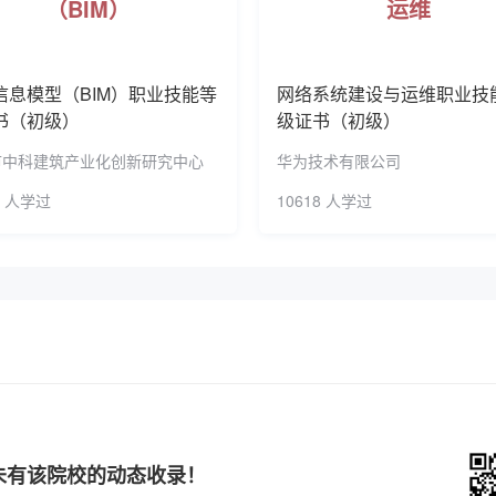
（BIM）
运维
考**
188****5313
2025-11-17
展订单教育、员工培训和横向项目研究。近5年，学校累计培训社
考**
199****1528
2025-11-16
校先后荣获黄冈市扶贫开发工作先进单位、湖北省农村劳动力转
。 忆往昔，70年砥砺奋进，一步一辉煌。展未来，２万师生携手，
信息模型（BIM）职业技能等
网络系统建设与运维职业技
考**
182****9147
2025-11-15
预约了幼儿照护职业技能等级证书
书（初级）
级证书（初级）
考**
193****8970
2025-11-15
预约了汽车运用与维修职业技能等
市中科建筑产业化创新研究中心
华为技术有限公司
考**
198****4165
2025-11-14
2 人学过
10618 人学过
考**
178****3379
2025-11-11
考**
136****0377
2025-11-10
考**
151****1096
2025-11-10
预约了智能财税职业技能等级证书
考**
131****5332
2025-11-10
考**
133****4522
2025-11-10
未有该院校的动态收录！
考**
173****0926
2025-11-10