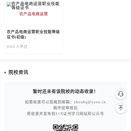
考**
预约了直播电商职业技能等级证书（初级）
和专家学者的关注，2020年共接待领导视察4次，专家学者参观
200人次，其他中职、高职院校学生游学500余人次，目前我校
考**
预约了新媒体技术职业技能等级证书（初级）
农产品电商运营
电商专业的学生已经能独立完成直播，有多名同学已经借助学
程**
预约了新媒体技术职业技能等级证书（初级）
校平台开设自己的网店。 2020年，我校在三大专业群之外，经
梁**
预约了新媒体技术职业技能等级证书（初级）
过充分的市场调研，与菏泽电梯协会联合开设了电梯安装与维
农产品电商运营职业技能等级
证书(初级)
考**
预约了直播电商职业技能等级证书（初级）
修专业，安装了专业的电梯安装实习设备，建设了电梯安装与
维修虚拟仿真实训基地，2020年已经正式开始招生。 二、硬件
李**
预约了新媒体技术职业技能等级证书（初级）
9393 人学过
设施 我校目前有5层教学楼三栋，全部安装多媒体教学设备，
何**
预约了直播电商职业技能等级证书（初级）
其中含专业录课教室一间；6层宿舍楼三栋，全部安装空调；报
冯**
预约了新媒体技术职业技能等级证书（初级）
告厅一座，其中包含可同时容纳800人的大型报告厅一间，和其
院校资讯
考**
预约了新媒体技术职业技能等级证书（初级）
他容纳300人的小报告厅7间；5层实训楼三栋，包含价值2000
万元实训设备。9层办公楼一栋。 校内有对外营业酒店公寓一
吴**
预约了新媒体技术职业技能等级证书（初级）
家，适合各种长短期培训入住。 三、教学成绩 专业的教学力量
考**
预约了直播电商职业技能等级证书（初级）
暂时还未有该院校的动态收录！
造就专业的技能人才，我校学生专业技能扎实，专业素质高，
考**
预约了新媒体技术职业技能等级证书（初级）
多次受到实习单位的好评。2019年，我校医学类专业学生参加
如需收录可以投稿到邮箱：zhouhq@yzou.cn
邱**
预约了农产品电商运营职业技能等级证书（初级）
全国“上合组织国际专业技能大赛”获得三等奖、同年，我校航
稿件经审核后
将收录并发布到1+X证书学习网站和公众号
空服务专业学生首次参加市职业技能大赛，取得个人一等奖1
考**
预约了新媒体技术职业技能等级证书（初级）
名、三等奖2名，团体二等奖的好成绩。
考**
预约了新媒体技术职业技能等级证书（初级）