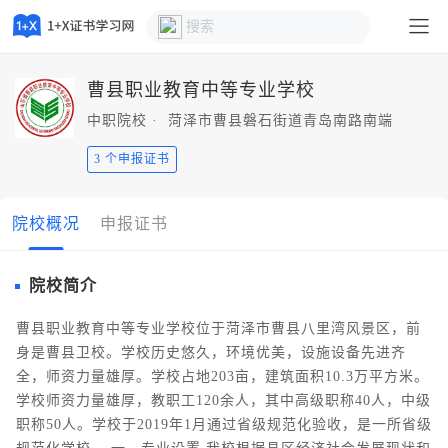
考**
预约了新媒体技术职业技能等级证书（初级）
考**
预约了新媒体技术职业技能等级证书（初级）
考**
预约了直播电商职业技能等级证书（初级）
曹县职业教育中等专业学校
考**
预约了直播电商职业技能等级证书（初级）
中职院校 · 菏泽市曹县磐石街道青岛南路南端
潘**
预约了农产品电商运营职业技能等级证书（初级）
考**
预约了新媒体技术职业技能等级证书（初级）
3 个申报证书
考**
预约了新媒体技术职业技能等级证书（初级）
考**
预约了直播电商职业技能等级证书（初级）
院校概况
申报证书
考**
预约了直播电商职业技能等级证书（初级）
梁**
预约了新媒体技术职业技能等级证书（初级）
院校简介
考**
预约了新媒体技术职业技能等级证书（初级）
曹县职业教育中等专业学校位于菏泽市曹县八里湾风景区，前
考**
预约了新媒体技术职业技能等级证书（初级）
身是曹县卫校。学校历史悠久，环境优美，设施设备先进齐
考**
预约了直播电商职业技能等级证书（初级）
全，师资力量雄厚。学校占地203亩，建筑面积10.3万平方米。
考**
预约了直播电商职业技能等级证书（初级）
学校师资力量雄厚，教职工120余人，其中高级职称40人，中级
考**
预约了新媒体技术职业技能等级证书（初级）
职称50人。学校于2019年1月通过省级规范化验收，是一所省级