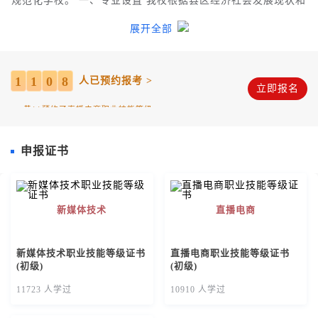
规范化学校。 一、专业设置 我校根据县区经济社会发展现状和
考**
预约了新媒体技术职业技能等级证书（初级）
趋势、科学规划学校专业建设，坚持产教融合、校企共建，以
考**
预约了新媒体技术职业技能等级证书（初级）
展开全部
县区产业发展需求为导向，共设置三大专业群。 一是医药卫生
考**
预约了新媒体技术职业技能等级证书（初级）
专业群 医药卫生专业群开设有护理、助产、康复、药剂、检验
考**
预约了新媒体技术职业技能等级证书（初级）
等专业。多年来各大医院培养专业人才一万余名。 二是交通运
1
1
0
8
人已预约报考 >
输类专业群 与中国民航管理干部学院，烟台汽车工程职业学
立即报名
考**
预约了新媒体技术职业技能等级证书（初级）
院，山东理工职业学院等联合开设了交通运输类专业，设有航
黄**
预约了直播电商职业技能等级证书（初级）
空服务、城市轨道交通、航海技术等专业。 三是商贸类专业
黄**
预约了直播电商职业技能等级证书（初级）
2019年， 我校以曹县当地产业发展需求为导向，以学校固有专
申报证书
黄**
预约了直播电商职业技能等级证书（初级）
业和曹县电商产业发展为契机，以“学创一体”模式培养实用型
技能电商专业人才，深度对接、服务曹县电商产业发展。 与京
黄**
预约了直播电商职业技能等级证书（初级）
东山东分公司合作办学，开设电子商务京东冠名班，聘请了曹
考**
预约了直播电商职业技能等级证书（初级）
县辰霏服饰有限公司创始人，返乡创业博士胡春青任特聘教师
新媒体技术
直播电商
姚*
预约了直播电商职业技能等级证书（初级）
暨学术带头人。 投资建成直播电商产创一体化实训基地，建有
黄**
预约了直播电商职业技能等级证书（初级）
直播秀场大厅3间、主题达人直播间3间、公共直播间6间，以及
新媒体技术职业技能等级证书
直播电商职业技能等级证书
直播电商运营中心、多功能影棚、培训中心等。已形成了一支
考**
预约了直播电商职业技能等级证书（初级）
(初级)
(初级)
专业、成熟的校内导师团队，定向培养、储备和输送从事新媒
考**
预约了新媒体技术职业技能等级证书（初级）
体营销、客户服务、大数据运营及物流管理等各类复合型电子
11723 人学过
10910 人学过
考**
预约了新媒体技术职业技能等级证书（初级）
商务专业人才。我校电商专业建设居全国前列，引起各级领导